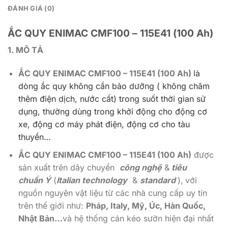
ĐÁNH GIÁ (0)
ẮC QUY ENIMAC CMF100 – 115E41 (100 Ah)
1. MÔ TẢ
ẮC QUY ENIMAC CMF100 – 115E41 (100 Ah)
là
dòng ắc quy không cần bảo dưỡng ( không châm
thêm điện dịch, nước cất) trong suốt thời gian sử
dụng, thường dùng trong khởi động cho động cơ
xe, động cơ máy phát điện, động cơ cho tàu
thuyền…
ẮC QUY ENIMAC CMF100 – 115E41 (100 Ah)
được
sản xuất trên dây chuyền
công nghệ
&
tiêu
chuẩn Ý
(
Italian technology
&
standard
),
với
nguồn nguyên vật liệu từ các nhà cung cấp uy tín
trên thế giới như:
Pháp, Italy, Mỹ, Úc, Hàn Quốc,
Nhật Bản…
và hệ thống cán kéo sườn hiện đại nhất