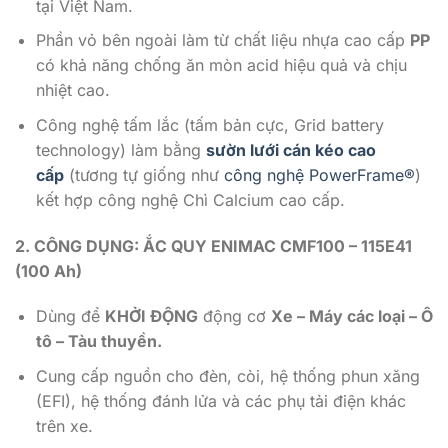
tại Việt Nam.
Phần vỏ bên ngoài làm từ chất liệu nhựa cao cấp
PP
có khả năng chống ăn mòn acid hiệu quả và chịu
nhiệt cao.
Công nghệ tấm lắc (tấm bản cực, Grid battery
technology) làm bằng
sườn lưới cán kéo cao
cấp
(tương tự giống như
công nghệ PowerFrame®
)
kết hợp công nghệ Chì Calcium cao cấp.
2. CÔNG DỤNG: ẮC QUY ENIMAC CMF100 – 115E41
(100 Ah)
Dùng để
KHỞI ĐỘNG
động cơ
Xe – Máy các loại – Ô
tô – Tàu thuyền.
Cung cấp nguồn cho đèn, còi, hệ thống phun xăng
(EFI), hệ thống đánh lửa và các phụ tải điện khác
trên xe.