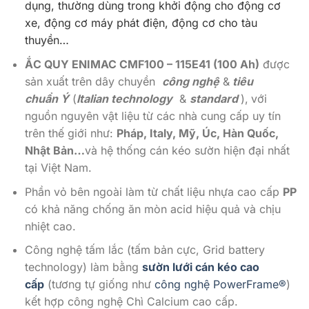
dụng, thường dùng trong khởi động cho động cơ
xe, động cơ máy phát điện, động cơ cho tàu
thuyền…
ẮC QUY ENIMAC CMF100 – 115E41 (100 Ah)
được
sản xuất trên dây chuyền
công nghệ
&
tiêu
chuẩn Ý
(
Italian technology
&
standard
),
với
nguồn nguyên vật liệu từ các nhà cung cấp uy tín
trên thế giới như:
Pháp, Italy, Mỹ, Úc, Hàn Quốc,
Nhật Bản…
và hệ thống cán kéo sườn hiện đại nhất
tại Việt Nam.
Phần vỏ bên ngoài làm từ chất liệu nhựa cao cấp
PP
có khả năng chống ăn mòn acid hiệu quả và chịu
nhiệt cao.
Công nghệ tấm lắc (tấm bản cực, Grid battery
technology) làm bằng
sườn lưới cán kéo cao
cấp
(tương tự giống như
công nghệ PowerFrame®
)
kết hợp công nghệ Chì Calcium cao cấp.