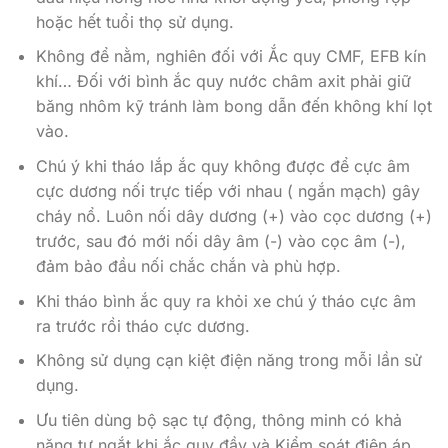
hoặc hết tuổi thọ sử dụng.
Không để nằm, nghiên đối với Ắc quy CMF, EFB kín
khí… Đối với bình ắc quy nước châm axit phải giữ
băng nhôm kỹ tránh làm bong dẫn đến không khí lọt
vào.
Chú ý khi tháo lắp ắc quy không được để cực âm
cực dương nối trực tiếp với nhau ( ngắn mạch) gây
cháy nổ. Luôn nối dây dương (+) vào cọc dương (+)
trước, sau đó mới nối dây âm (-) vào cọc âm (-),
đảm bảo đầu nối chắc chắn và phù hợp.
Khi tháo bình ắc quy ra khỏi xe chú ý tháo cực âm
ra trước rồi tháo cực dương.
Không sử dụng cạn kiệt điện năng trong mỗi lần sử
dụng.
Ưu tiên dùng bộ sạc tự động, thông minh có khả
năng tự ngắt khi ắc quy đầy và Kiểm soát điện áp