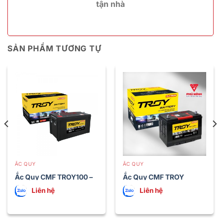
tận nhà
SẢN PHẨM TƯƠNG TỰ
ẮC QUY
ẮC QUY
Ắc Quy CMF TROY100 –
Ắc Quy CMF TROY
115E41 (100 Ah)
105D31 L/R (90AH)
Liên hệ
Liên hệ