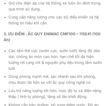
Giữ cho điện áp của hệ thống xe luôn ổn định trong
quá trình sử dụng.
Cung cấp năng lượng cho các bộ điều khiển và hệ
thống tín hiệu khi cần.
3. ƯU ĐIỂM : ẮC QUY ENIMAC CMF100 – 115E41 (100
Ah)
Các tấm thẻ cực (sườn cực, sườn lưới) tăng độ dẻo
dai, chống ăn mòn cao hơn, hạn chế tối đa hiện
tượng rơi rụng chì & nguyên phụ liệu trong tấm sườn
lưới
Dòng phóng mạnh mẽ, sạc nhanh sau khi phóng,
chịu được tải hơn so với ắc quy công nghệ cũ
Lưu trữ năng lượng tốt hơn, mức độ tự xả điện năng
thấp ( tính tự phóng), tăng số lần khởi động.
Không cần bảo dưỡng, bổ sung thêm nước. Độ an