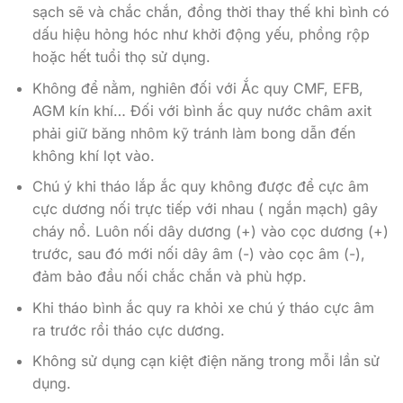
sạch sẽ và chắc chắn, đồng thời thay thế khi bình có
dấu hiệu hỏng hóc như khởi động yếu, phồng rộp
hoặc hết tuổi thọ sử dụng.
Không để nằm, nghiên đối với Ắc quy CMF, EFB,
AGM kín khí… Đối với bình ắc quy nước châm axit
phải giữ băng nhôm kỹ tránh làm bong dẫn đến
không khí lọt vào.
Chú ý khi tháo lắp ắc quy không được để cực âm
cực dương nối trực tiếp với nhau ( ngắn mạch) gây
cháy nổ. Luôn nối dây dương (+) vào cọc dương (+)
trước, sau đó mới nối dây âm (-) vào cọc âm (-),
đảm bảo đầu nối chắc chắn và phù hợp.
Khi tháo bình ắc quy ra khỏi xe chú ý tháo cực âm
ra trước rồi tháo cực dương.
Không sử dụng cạn kiệt điện năng trong mỗi lần sử
dụng.