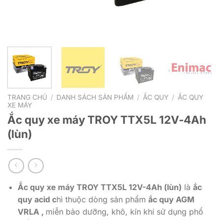
TRANG CHỦ
/
DANH SÁCH SẢN PHẨM
/
ẮC QUY
/
ẮC QUY
XE MÁY
Ắc quy xe máy TROY TTX5L 12V-4Ah
(lùn)
Ắc quy xe máy TROY TTX5L 12V-4Ah (lùn)
là
ắc
quy acid c
hì thuộc dòng sản phẩm
ắc quy AGM
VRLA ,
miễn bảo dưỡng, khô, kín khí sử dụng phổ