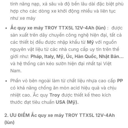
tính năng nạp, xả sâu và độ bền lâu dài đặc biệt phù
hợp cho các dòng xe khởi động nhiều và liên tục
như xe máy
Ắc quy xe máy TROY TTX5L 12V-4Ah (lùn)
: được
sản xuất trên dây chuyền công nghệ hiện đại, tất cả
các thiết bị đều được nhập khẩu từ
Mỹ
với nguồn
nguyên vật liệu từ các nhà cung cấp uy tín trên thế
giới như:
Pháp, Italy, Mỹ, Úc, Hàn Quốc, Nhật Bản…
và hệ thống cán kéo sườn hiện đại nhất tại Việt
Nam.
Phần vỏ bên ngoài làm từ chất liệu nhựa cao cấp
PP
có khả năng chống ăn mòn acid hiệu quả và chịu
nhiệt cao. Ắc quy
Troy
được thiết kế theo kích
thước đạt tiêu chuẩn
USA (Mỹ).
2. ƯU ĐIỂM Ắc quy xe máy TROY TTX5L 12V-4Ah
(lùn)