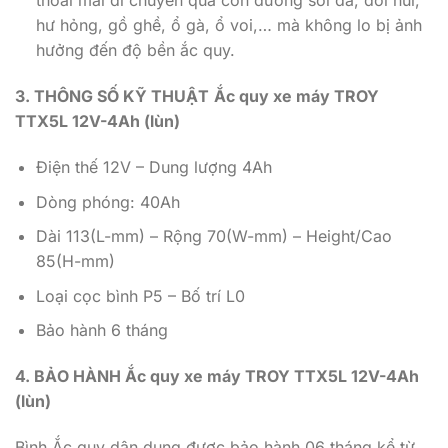
thoải mái di chuyển qua con đường sỏi đá, đồi núi,
hư hỏng, gồ ghề, ổ gà, ổ voi,… mà không lo bị ảnh
hưởng đến độ bền ắc quy.
3. THÔNG SỐ KỸ THUẬT
Ắc quy xe máy TROY
TTX5L 12V-4Ah (lùn)
Điện thế 12V – Dung lượng 4Ah
Dòng phóng: 40Ah
Dài 113(L-mm) – Rộng 70(W-mm) – Height/Cao
85(H-mm)
Loại cọc bình P5 – Bố trí L0
Bảo hành 6 tháng
4. BẢO HÀNH Ắc quy xe máy TROY TTX5L 12V-4Ah
(lùn)
Bình Ắc quy dân dụng được bảo hành 06 tháng kể từ