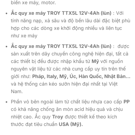
biến xe máy, motor.
Ắc quy xe máy TROY TTX5L 12V-4Ah (lùn)
: Với
tính năng nạp, xả sâu và độ bền lâu dài đặc biệt phù
hợp cho các dòng xe khởi động nhiều và liên tục
như xe máy
Ắc quy xe máy TROY TTX5L 12V-4Ah (lùn)
: được
sản xuất trên dây chuyền công nghệ hiện đại, tất cả
các thiết bị đều được nhập khẩu từ
Mỹ
với nguồn
nguyên vật liệu từ các nhà cung cấp uy tín trên thế
giới như:
Pháp, Italy, Mỹ, Úc, Hàn Quốc, Nhật Bản…
và hệ thống cán kéo sườn hiện đại nhất tại Việt
Nam.
Phần vỏ bên ngoài làm từ chất liệu nhựa cao cấp
PP
có khả năng chống ăn mòn acid hiệu quả và chịu
nhiệt cao. Ắc quy
Troy
được thiết kế theo kích
thước đạt tiêu chuẩn
USA (Mỹ).