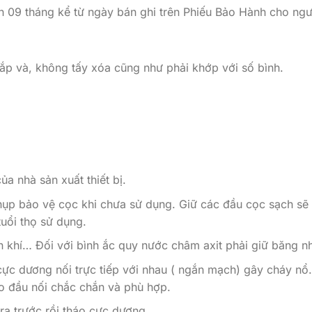
 09 tháng kể từ ngày bán ghi trên Phiếu Bảo Hành cho ngườ
ắp và, không tấy xóa cũng như phải khớp với số bình.
a nhà sản xuất thiết bị.
ụp bảo vệ cọc khi chưa sử dụng. Giữ các đầu cọc sạch sẽ v
uổi thọ sử dụng.
 khí… Đối với bình ắc quy nước châm axit phải giữ băng n
ực dương nối trực tiếp với nhau ( ngắn mạch) gây cháy nổ.
o đầu nối chắc chắn và phù hợp.
ra trước rồi tháo cực dương.