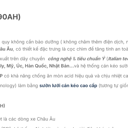
90AH)
 quy không cần bảo dưỡng ( không châm thêm điện dịch, nướ
hâu Âu
, có thiết kế đặc trưng là cọc chìm để tăng tính an 
xuất trên dây chuyền
công nghệ
&
tiêu chuẩn Ý
(
Italian t
aly, Mỹ, Úc, Hàn Quốc, Nhật Bản…
và hệ thống cán kéo sườn
P
có khả năng chống ăn mòn acid hiệu quả và chịu nhiệt ca
chnology) làm bằng
sườn lưới cán kéo cao cấp
(tương tự gi
H)
t là các dòng xe Châu Âu