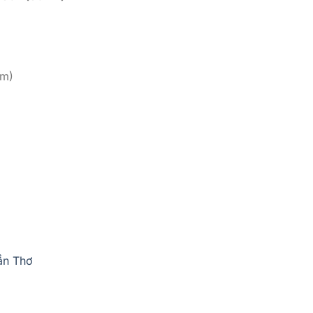
mm)
ần Thơ