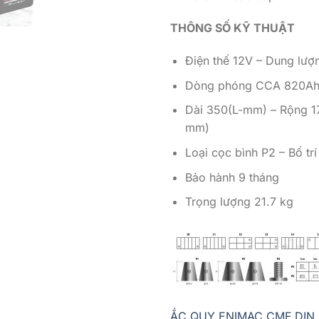
THÔNG SỐ KỸ THUẬT
Điện thế 12V – Dung lư
Dòng phóng CCA 820A
Dài 350(L-mm) – Rộng 
mm)
Loại cọc bình P2 – Bố tr
Bảo hành 9 tháng
Trọng lượng 21.7 kg
ẮC QUY ENIMAC CMF DIN 9