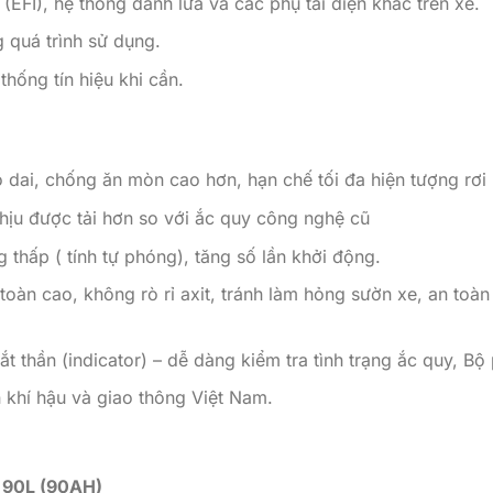
EFI), hệ thống đánh lửa và các phụ tải điện khác trên xe.
 quá trình sử dụng.
hống tín hiệu khi cần.
 dai, chống ăn mòn cao hơn, hạn chế tối đa hiện tượng rơi 
ịu được tải hơn so với ắc quy công nghệ cũ
 thấp ( tính tự phóng), tăng số lần khởi động.
n cao, không rò rỉ axit, tránh làm hỏng sườn xe, an toàn 
t thần (indicator) – dễ dàng kiểm tra tình trạng ắc quy, Bộ
n khí hậu và giao thông Việt Nam.
90L (90AH)