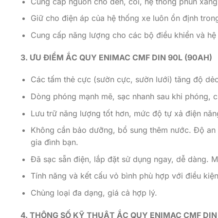
Cung cấp nguồn cho đèn, còi, hệ thống phun xăng (
Giữ cho điện áp của hệ thống xe luôn ổn định trong
Cung cấp năng lượng cho các bộ điều khiển và hệ t
3. ƯU ĐIỂM ẮC QUY ENIMAC CMF DIN 90L (90AH)
Các tấm thẻ cực (sườn cực, sườn lưới) tăng độ dẻo
Dòng phóng mạnh mẽ, sạc nhanh sau khi phóng, ch
Lưu trữ năng lượng tốt hơn, mức độ tự xả điện năng
Không cần bảo dưỡng, bổ sung thêm nước. Độ an toà
gia đình bạn.
Đã sạc sẵn điện, lắp đặt sử dụng ngay, dễ dàng. Mắ
Tính năng và kết cấu vỏ bình phù hợp với điều kiệ
Chủng loại đa dạng, giá cả hợp lý.
4. THÔNG SỐ KỸ THUẬT ẮC QUY ENIMAC CMF DIN 