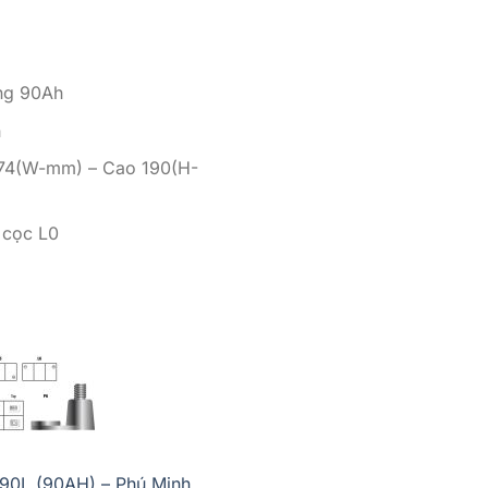
ợng 90Ah
h
174(W-mm) – Cao 190(H-
í cọc L0
0L (90AH) – Phú Minh