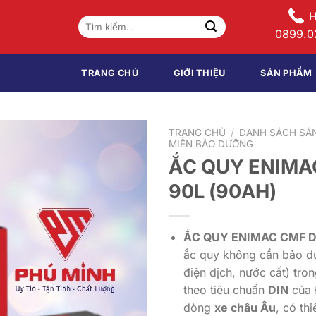
H
Tìm
0899.0
kiếm:
TRANG CHỦ
GIỚI THIỆU
SẢN PHẨM
TRANG CHỦ
/
DANH SÁCH SẢ
MIỄN BẢO DƯỠNG
ẮC QUY ENIMA
90L (90AH)
ẮC QUY ENIMAC CMF DI
ắc quy không cần bảo d
điện dịch, nước cất) tron
theo tiêu chuẩn
DIN
của 
dòng
xe châu Âu
, có th