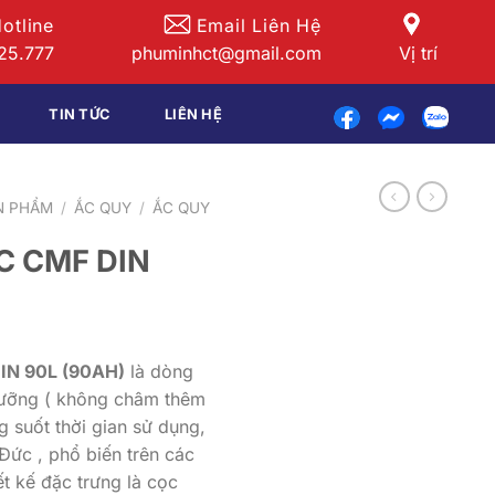
otline
Email Liên Hệ
25.777
phuminhct@gmail.com
Vị trí
TIN TỨC
LIÊN HỆ
N PHẨM
/
ẮC QUY
/
ẮC QUY
C CMF DIN
N 90L (90AH)
là dòng
ưỡng ( không châm thêm
g suốt thời gian sử dụng,
Đức , phổ biến trên các
iết kế đặc trưng là cọc