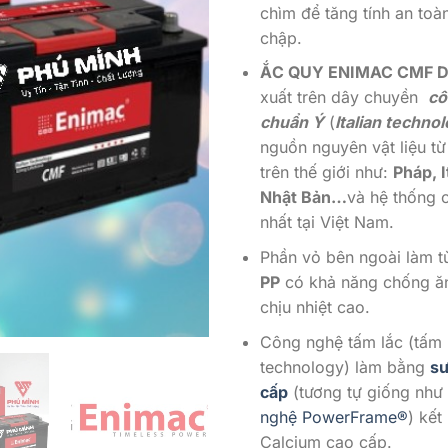
chìm để tăng tính an to
chập.
ẮC QUY ENIMAC CMF D
xuất trên dây chuyền
cô
chuẩn Ý
(
Italian techno
nguồn nguyên vật liệu từ
trên thế giới như:
Pháp, I
Nhật Bản…
và hệ thống 
nhất tại Việt Nam.
Phần vỏ bên ngoài làm t
PP
có khả năng chống ăn
chịu nhiệt cao.
Công nghệ tấm lắc (tấm 
technology) làm bằng
sư
cấp
(tương tự giống như
nghệ PowerFrame®
) kết
Calcium cao cấp.