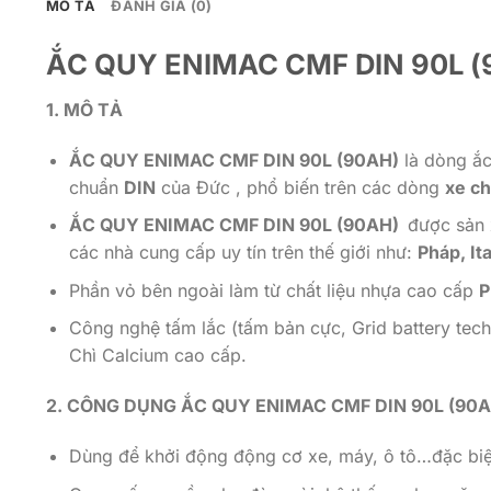
MÔ TẢ
ĐÁNH GIÁ (0)
ẮC QUY ENIMAC CMF DIN 90L (
1. MÔ TẢ
ẮC QUY ENIMAC CMF DIN 90L (90AH)
là dòng ắc
chuẩn
DIN
của Đức , phổ biến trên các dòng
xe c
ẮC QUY ENIMAC CMF DIN 90L (90AH)
được sản 
các nhà cung cấp uy tín trên thế giới như:
Pháp, It
Phần vỏ bên ngoài làm từ chất liệu nhựa cao cấp
P
Công nghệ tấm lắc (tấm bản cực, Grid battery te
Chì Calcium cao cấp.
2. CÔNG DỤNG ẮC QUY ENIMAC CMF DIN 90L (90A
Dùng để khởi động động cơ xe, máy, ô tô…đặc biệ