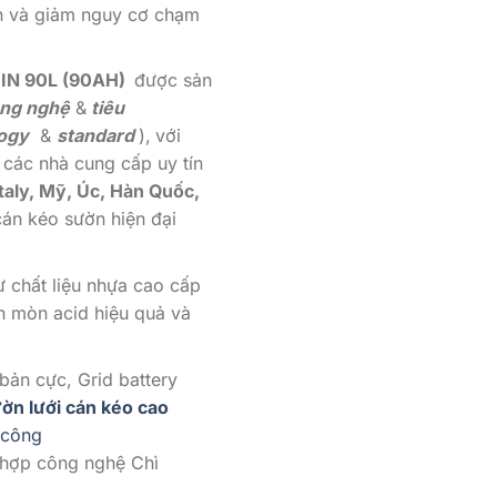
àn và giảm nguy cơ chạm
IN 90L (90AH)
được sản
ng nghệ
&
tiêu
logy
&
standard
),
với
 các nhà cung cấp uy tín
taly, Mỹ, Úc, Hàn Quốc,
cán kéo sườn hiện đại
ừ chất liệu nhựa cao cấp
 mòn acid hiệu quả và
bản cực, Grid battery
ờn lưới cán kéo cao
công
 hợp công nghệ Chì