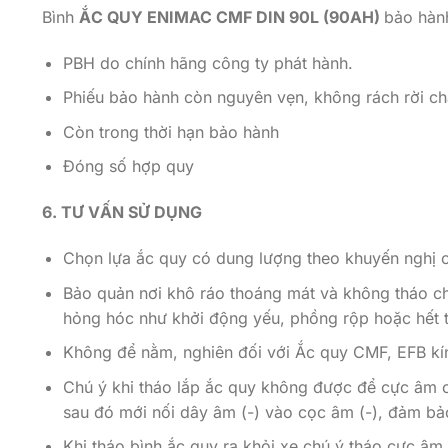
Bình
ẮC QUY ENIMAC CMF DIN 90L (90AH)
bảo hành
PBH do chính hãng công ty phát hành.
Phiếu bảo hành còn nguyên vẹn, không rách rời ch
Còn trong thời hạn bảo hành
Đóng số hợp quy
6. TƯ VẤN SỬ DỤNG
Chọn lựa ắc quy có dung lượng theo khuyến nghị củ
Bảo quản nơi khô ráo thoáng mát và không tháo ch
hỏng hóc như khởi động yếu, phồng rộp hoặc hết t
Không để nằm, nghiên đối với Ắc quy CMF, EFB kín
Chú ý khi tháo lắp ắc quy không được để cực âm c
sau đó mới nối dây âm (-) vào cọc âm (-), đảm bả
Khi tháo bình ắc quy ra khỏi xe chú ý tháo cực âm 