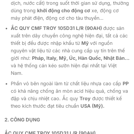
dịch, nước cất) trong suốt thời gian sử dụng, thường
dùng trong
khởi động cho động cơ
xe, động cơ
máy phát điện, động cơ cho tàu thuyền…
ẮC QUY CMF TROY 105D31 L/R (90AH)
được sản
xuất trên dây chuyền công nghệ hiện đại, tất cả các
thiết bị đều được nhập khẩu từ
Mỹ
với nguồn
nguyên vật liệu từ các nhà cung cấp uy tín trên thế
giới như:
Pháp, Italy, Mỹ, Úc, Hàn Quốc, Nhật Bản…
và hệ thống cán kéo sườn hiện đại nhất tại Việt
Nam.
Phần vỏ bên ngoài làm từ chất liệu nhựa cao cấp
PP
có khả năng chống ăn mòn acid hiệu quả, chống va
đập và chịu nhiệt cao. Ắc quy
Troy
được thiết kế
theo kích thước đạt tiêu chuẩn
USA (Mỹ).
2. CÔNG DỤNG
ẮC QUY CMF TROY 105D31 L/R (90AH)