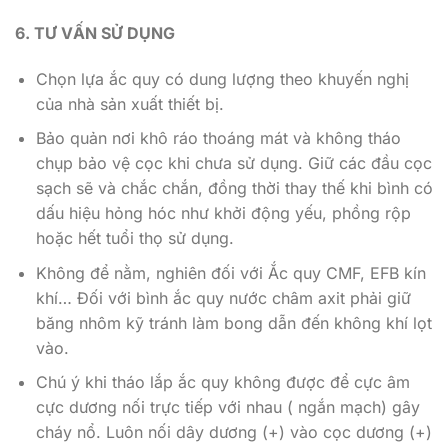
6. TƯ VẤN SỬ DỤNG
Chọn lựa ắc quy có dung lượng theo khuyến nghị
của nhà sản xuất thiết bị.
Bảo quản nơi khô ráo thoáng mát và không tháo
chụp bảo vệ cọc khi chưa sử dụng. Giữ các đầu cọc
sạch sẽ và chắc chắn, đồng thời thay thế khi bình có
dấu hiệu hỏng hóc như khởi động yếu, phồng rộp
hoặc hết tuổi thọ sử dụng.
Không để nằm, nghiên đối với Ắc quy CMF, EFB kín
khí… Đối với bình ắc quy nước châm axit phải giữ
băng nhôm kỹ tránh làm bong dẫn đến không khí lọt
vào.
Chú ý khi tháo lắp ắc quy không được để cực âm
cực dương nối trực tiếp với nhau ( ngắn mạch) gây
cháy nổ. Luôn nối dây dương (+) vào cọc dương (+)