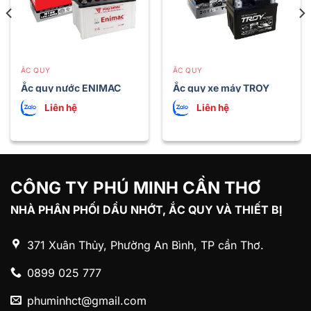
ẮC QUY
ẮC QUY
Ắc quy nước ENIMAC
Ắc quy xe máy TROY
N100
TTX5L 12V-4Ah (lùn)
Liên hệ
Liên hệ
CÔNG TY PHÚ MINH CẦN THƠ
NHÀ PHÂN PHỐI DẦU NHỚT, ẮC QUY VÀ THIẾT BỊ
371 Xuân Thủy, Phường An Bình, TP cần Thơ.
0899 025 777
phuminhct@gmail.com