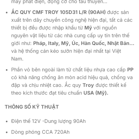
máy phát điện, động cơ cho tàu thuyền…
ẮC QUY CMF TROY 105D31 L/R (90AH)
được sản
xuất trên dây chuyền công nghệ hiện đại, tất cả các
thiết bị đều được nhập khẩu từ
Mỹ
với nguồn
nguyên vật liệu từ các nhà cung cấp uy tín trên thế
giới như:
Pháp, Italy, Mỹ, Úc, Hàn Quốc, Nhật Bản…
và hệ thống cán kéo sườn hiện đại nhất tại Việt
Nam.
Phần vỏ bên ngoài làm từ chất liệu nhựa cao cấp
PP
có khả năng chống ăn mòn acid hiệu quả, chống va
đập và chịu nhiệt cao. Ắc quy
Troy
được thiết kế
theo kích thước đạt tiêu chuẩn
USA (Mỹ).
THÔNG SỐ KỸ THUẬT
Điện thế 12V -Dung lượng 90Ah
Dòng phóng CCA 720Ah