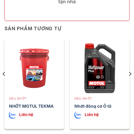
tận nhà
SẢN PHẨM TƯƠNG TỰ
DẦU NHỚT
DẦU NHỚT
NHỚT MOTUL TEKMA
Nhớt động cơ Ô tô
MEGA POWER CI-4
MOTUL MULTIPOWER
Liên hệ
Liên hệ
PLUS 5W30