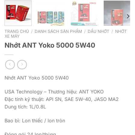
TRANG CHỦ
/
DANH SÁCH SẢN PHẨM
/
DẦU NHỚT
/
NHỚT
XE MÁY
Nhớt ANT Yoko 5000 5W40
Nhớt ANT Yoko 5000 5W40
USA Technology – Thương hiệu: ANT YOKO
Đặc tính kỹ thuật: API SN, SAE 5W-40, JASO MA2
Dung tích: 1L/0.8L
Bao bì: Lon thiếc / lon tròn
Đóng gói 24 lon/thùng