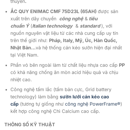
thuyền
.
ẮC QUY ENIMAC CMF 75D23L (65AH)
được sản
xuất trên dây chuyền
công nghệ
&
tiêu
chuẩn Ý
(
Italian technology
&
standard
),
với
nguồn nguyên vật liệu từ các nhà cung cấp uy tín
trên thế giới như:
Pháp, Italy, Mỹ, Úc, Hàn Quốc,
Nhật Bản…
và hệ thống cán kéo sườn hiện đại nhất
tại Việt Nam.
Phần vỏ bên ngoài làm từ chất liệu nhựa cao cấp
PP
có khả năng chống ăn mòn acid hiệu quả và chịu
nhiệt cao.
Công nghệ tấm lắc (tấm bản cực, Grid battery
technology) làm bằng
sườn lưới cán kéo cao
cấp
(tương tự giống như
công nghệ PowerFrame®
)
kết hợp công nghệ Chì Calcium cao cấp.
THÔNG SỐ KỸ THUẬT