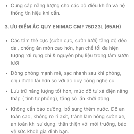
Cung cấp năng lượng cho các bộ điều khiển và hệ
thống tín hiệu khi cần.
3. ƯU ĐIỂM ẮC QUY ENIMAC CMF 75D23L (65AH)
Các tấm thẻ cực (sườn cực, sườn lưới) tăng độ dẻo
dai, chống ăn mòn cao hơn, hạn chế tối đa hiện
tượng rơi rụng chì & nguyên phụ liệu trong tấm sườn
lưới
Dòng phóng mạnh mẽ, sạc nhanh sau khi phóng,
chịu được tải hơn so với ắc quy công nghệ cũ
Lưu trữ năng lượng tốt hơn, mức độ tự xả điện năng
thấp ( tính tự phóng), tăng số lần khởi động.
Không cần bảo dưỡng, bổ sung thêm nước. Độ an
toàn cao, không rò rỉ axit, tránh làm hỏng sườn xe,
an toàn khi sử dụng, thân thiện với môi trường, bảo
vệ sức khoẻ gia đình bạn.