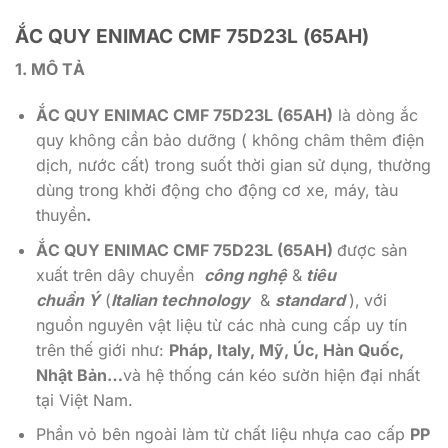
ẮC QUY ENIMAC CMF 75D23L (65AH)
1. MÔ TẢ
ẮC QUY ENIMAC CMF 75D23L (65AH)
là dòng ắc
quy không cần bảo dưỡng ( không châm thêm điện
dịch, nước cất) trong suốt thời gian sử dụng, thường
dùng trong khởi động cho động cơ xe, máy, tàu
thuyền
.
ẮC QUY ENIMAC CMF 75D23L (65AH)
được sản
xuất trên dây chuyền
công nghệ
&
tiêu
chuẩn Ý
(
Italian technology
&
standard
),
với
nguồn nguyên vật liệu từ các nhà cung cấp uy tín
trên thế giới như:
Pháp, Italy, Mỹ, Úc, Hàn Quốc,
Nhật Bản…
và hệ thống cán kéo sườn hiện đại nhất
tại Việt Nam.
Phần vỏ bên ngoài làm từ chất liệu nhựa cao cấp
PP