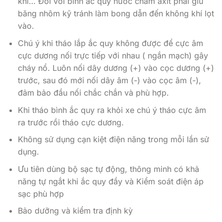
khí… Đối với bình ắc quy nước châm axit phải giữ
băng nhôm kỹ tránh làm bong dẫn đến không khí lọt
vào.
Chú ý khi tháo lắp ắc quy không được để cực âm
cực dương nối trực tiếp với nhau ( ngắn mạch) gây
cháy nổ. Luôn nối dây dương (+) vào cọc dương (+)
trước, sau đó mới nối dây âm (-) vào cọc âm (-),
đảm bảo đầu nối chắc chắn và phù hợp.
Khi tháo bình ắc quy ra khỏi xe chú ý tháo cực âm
ra trước rồi tháo cực dương.
Không sử dụng cạn kiệt điện năng trong mỗi lần sử
dụng.
Ưu tiên dùng bộ sạc tự động, thông minh có khả
năng tự ngắt khi ắc quy đầy và Kiểm soát điện áp
sạc phù hợp
Bảo dưỡng và kiểm tra định kỳ