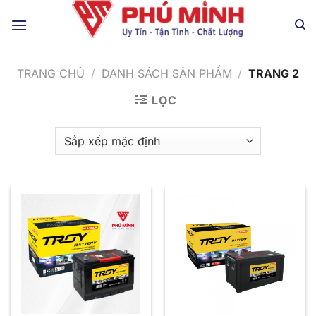
Chuyển
đến
nội
dung
TRANG CHỦ
/
DANH SÁCH SẢN PHẨM
/
TRANG 2
LỌC