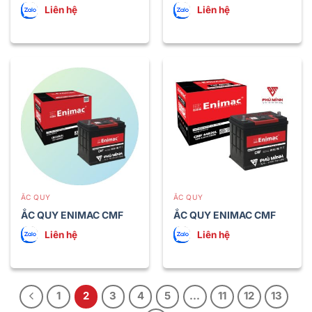
31-800 (100Ah Cọc chì)
31-S800 (100Ah Cọc vít)
Liên hệ
Liên hệ
ẮC QUY
ẮC QUY
ẮC QUY ENIMAC CMF
ẮC QUY ENIMAC CMF
36B20L (35Ah)
44B20L (43AH)
Liên hệ
Liên hệ
1
2
3
4
5
…
11
12
13